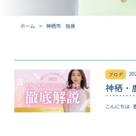
ホーム
>
神栖市 独身
20
ブログ
神栖・
こんにちは 