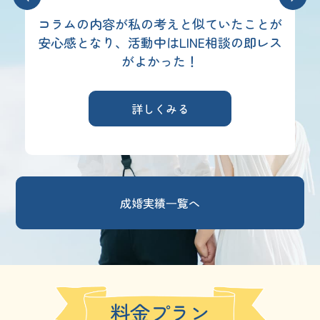
とが
⼤⼿かどうかより寄り添ってくれる
レス
同年代カウンセラーが⼼強かった！
詳しくみる
成婚実績⼀覧へ
料金プラン