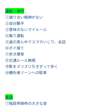
運転・歩行
①譲り合い精神がない
②自分勝手
③意味のないマイルール
④煽り運転
⑤道の真ん中でスマホいじり、会話
⑥ポイ捨て
⑦歩き煙草
⑧交通ルール無視
⑨靴をズリズリ引きずって歩く
⑩優先者ゾーンへの駐車
生活
①階段昇降時の大きな音