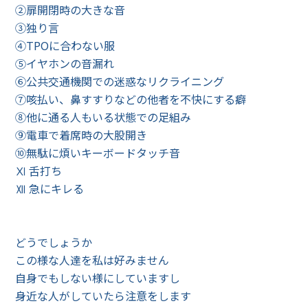
②扉開閉時の大きな音
③独り言
④TPOに合わない服
⑤イヤホンの音漏れ
⑥公共交通機関での迷惑なリクライニング
⑦咳払い、鼻すすりなどの他者を不快にする癖
⑧他に通る人もいる状態での足組み
⑨電車で着席時の大股開き
⑩無駄に煩いキーボードタッチ音
Ⅺ 舌打ち
Ⅻ 急にキレる
どうでしょうか
この様な人達を私は好みません
自身でもしない様にしていますし
身近な人がしていたら注意をします