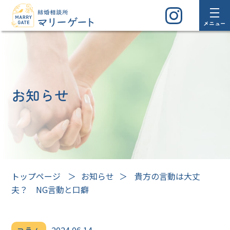
メニュー
お知らせ
トップページ
＞
お知らせ
＞
貴方の言動は大丈
夫？ NG言動と口癖