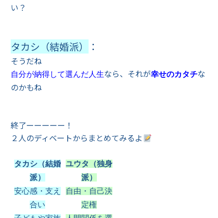
い？
タカシ（結婚派）
：
そうだね
なら、それが
な
自分が納得して選んだ人生
幸せのカタチ
のかもね
終了ーーーーー！
２人のディベートからまとめてみるよ
タカシ（結婚
ユウタ（独身
派）
派）
安心感・支え
自由・自己決
合い
定権