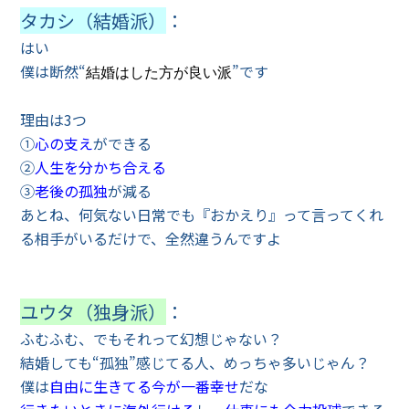
タカシ（結婚派）
：
はい
僕は断然“
”です
結婚はした方が良い派
理由は3つ
①
心の支え
ができる
②
人生を分かち合える
③
老後の孤独
が減る
あとね、何気ない日常でも『おかえり』って言ってくれ
る相手がいるだけで、全然違うんですよ
ユウタ（独身派）
：
ふむふむ、でもそれって幻想じゃない？
結婚しても“孤独”感じてる人、めっちゃ多いじゃん？
僕は
自由に生きてる今が一番幸せ
だな