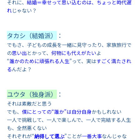
それに、
結婚＝幸せって思い込むのは、ちょっと時代遅
れ
じゃない？
タカシ（結婚派）
：
でもさ、子どもの成長を一緒に見守ったり、家族旅行で
の
思い出
とかって、
何物にも代えがたい
よ
“
誰かのために頑張れる人生
”って、実は
すごく満たされ
る
んだよ？
ユウタ（独身派）
：
それは素敵だと思う
でも、
僕にとっての“誰か”は自分自身
かもしれない
一人で挑戦して、一人で楽しんで、一人で完結する人生
も、全然悪くない
それぞれが“
”ことが
一番大事
なんじゃな
納得して選ぶ