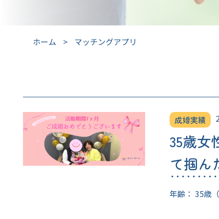
ホーム
>
マッチングアプリ
成婚実績
35歳
て掴ん
年齢： 35歳