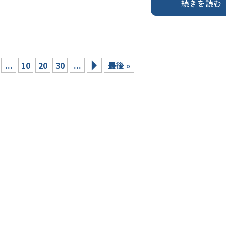
続きを読む
...
10
20
30
...
最後 »