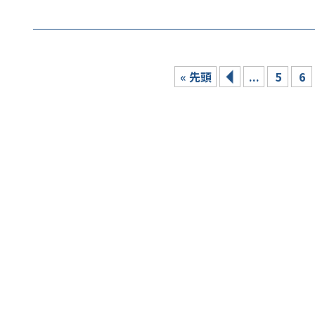
« 先頭
...
5
6