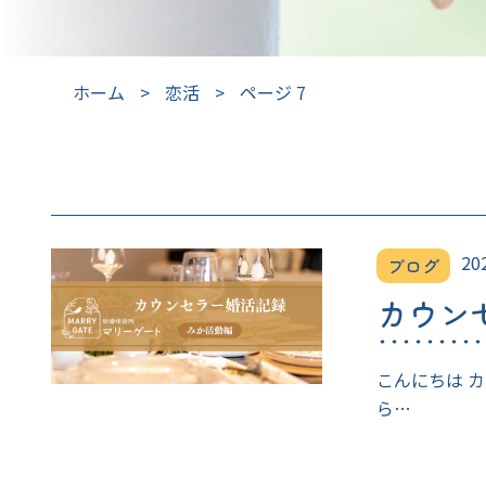
ホーム
>
恋活
>
ページ 7
20
ブログ
カウン
こんにちは 
ら…