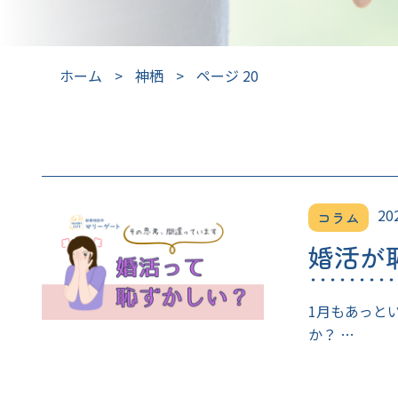
ホーム
>
神栖
>
ページ 20
20
コラム
婚活が
1月もあっと
か？ …