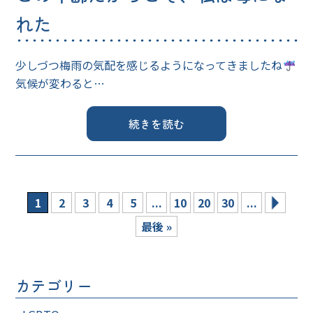
れた
少しづつ梅雨の気配を感じるようになってきましたね
気候が変わると…
続きを読む
1
2
3
4
5
...
10
20
30
...
最後 »
カテゴリー