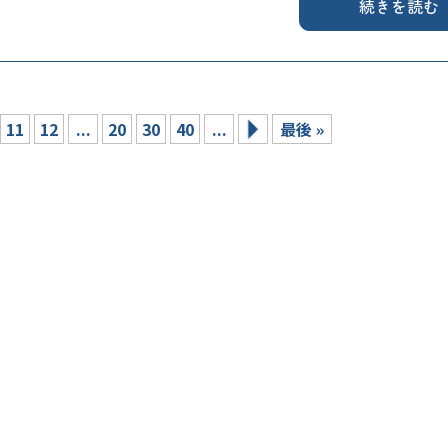
続きを読む
11
12
...
20
30
40
...
最後 »