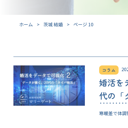
ホーム
>
茨城 結婚
>
ページ 10
20
コラム
婚活を
代の「
寒暖差で体調