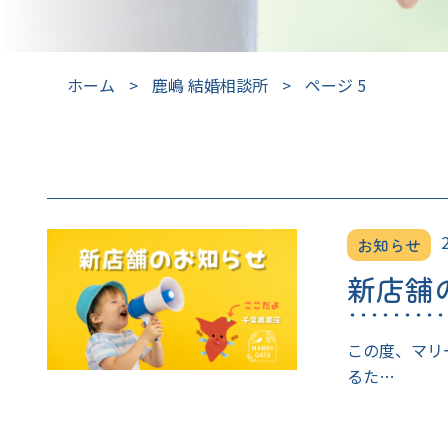
ホーム
>
鹿嶋 結婚相談所
>
ページ 5
お知らせ
新店舗
この度、マリ
るた…