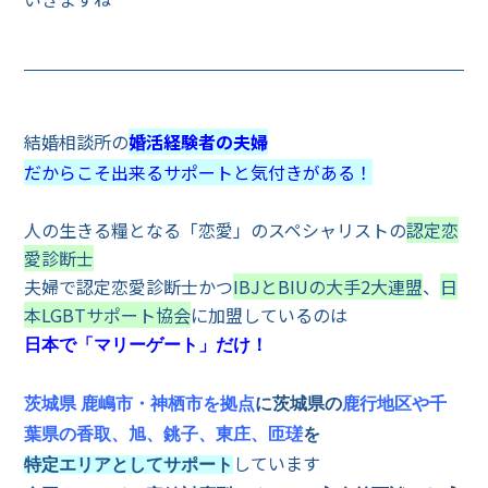
結婚相談所の
婚活経験者の夫婦
だからこそ出来るサポートと気付きがある！
人の生きる糧となる「恋愛」のスペシャリストの
認定恋
愛診断士
夫婦で認定恋愛診断士かつ
IBJとBIUの大手2大連盟
、
日
本LGBTサポート協会
に加盟しているのは
日本で「マリーゲート」だけ！
茨城県 鹿嶋市・神栖市を拠点
に茨城県の
鹿行地区や千
葉県の香取、旭、銚子、東庄、匝瑳
を
しています
特定エリアとしてサポート