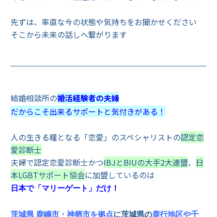
先ずは、率直な今の状態や気持ちをお聞かせください
そこから未来の話しへ繋がります
結婚相談所の
婚活経験者の夫婦
だからこそ出来るサポートと気付きがある！
人の生きる糧となる「恋愛」のスペシャリストの
認定恋
愛診断士
夫婦で認定恋愛診断士かつ
IBJとBIUの大手2大連盟
、
日
本LGBTサポート協会
に加盟しているのは
日本で「マリーゲート」だけ！
茨城県 鹿嶋市・神栖市を拠点
に茨城県の
鹿行地区や千